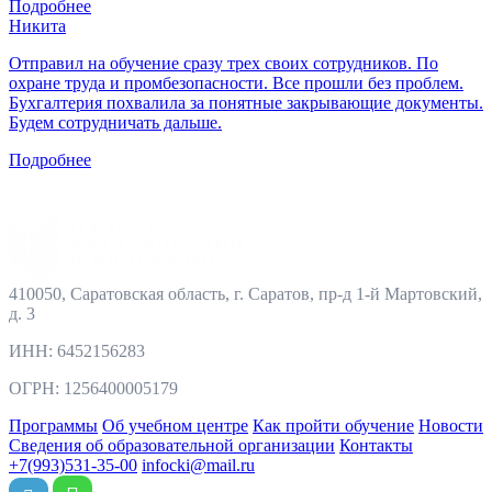
Подробнее
Никита
Отправил на обучение сразу трех своих сотрудников. По
охране труда и промбезопасности. Все прошли без проблем.
Бухгалтерия похвалила за понятные закрывающие документы.
Будем сотрудничать дальше.
Подробнее
410050, Саратовская область, г. Саратов, пр-д 1-й Мартовский,
д. 3
ИНН: 6452156283
ОГРН: 1256400005179
Программы
Об учебном центре
Как пройти обучение
Новости
Сведения об образовательной организации
Контакты
+7(993)531-35-00
infocki@mail.ru